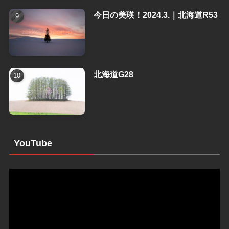
今日の美瑛！2024.3.｜北海道R53
北海道G28
YouTube
動
画
プ
レ
ー