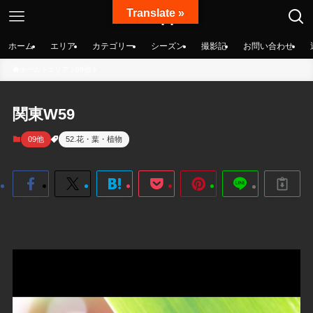
Translate »
絶景nippon
ホーム
エリア
カテゴリー
シーズン
撮影記
お問い合わせ
ホーム
エリア
09他
関東W59
09他
52.花・葉・植物