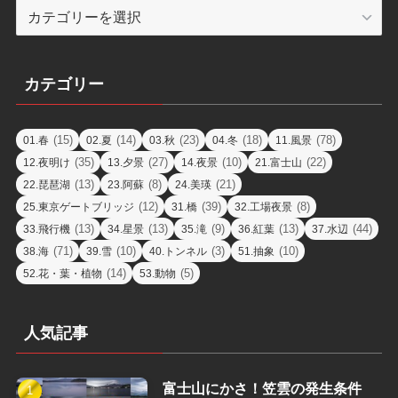
エ
リ
ア
カテゴリー
(15)
(14)
(23)
(18)
(78)
01.春
02.夏
03.秋
04.冬
11.風景
(35)
(27)
(10)
(22)
12.夜明け
13.夕景
14.夜景
21.富士山
(13)
(8)
(21)
22.琵琶湖
23.阿蘇
24.美瑛
(12)
(39)
(8)
25.東京ゲートブリッジ
31.橋
32.工場夜景
(13)
(13)
(9)
(13)
(44)
33.飛行機
34.星景
35.滝
36.紅葉
37.水辺
(71)
(10)
(3)
(10)
38.海
39.雪
40.トンネル
51.抽象
(14)
(5)
52.花・葉・植物
53.動物
人気記事
富士山にかさ！笠雲の発生条件