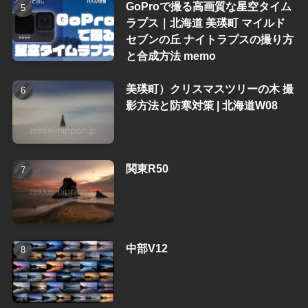
GoProで撮る高画質な星空タイム
ラプス｜北海道 美瑛町 マイルド
セブンの丘 ナイトラプスの撮り方
と合成方法 memo
美瑛町）クリスマスツリーの木 撮
影方法と防寒対策 | 北海道W08
関東R50
中部V12