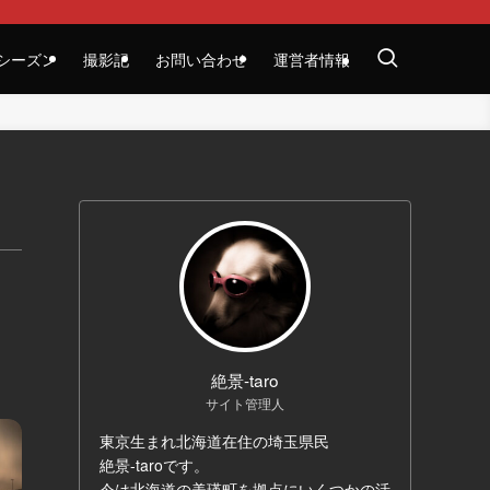
シーズン
撮影記
お問い合わせ
運営者情報
絶景-taro
サイト管理人
東京生まれ北海道在住の埼玉県民
絶景-taroです。
今は北海道の美瑛町を拠点にいくつかの活