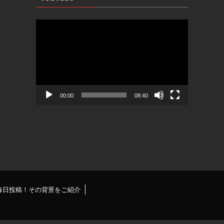
動
画
プ
レ
ー
ヤ
ー
00:00
08:40
を毎日投稿！その背景をご紹介