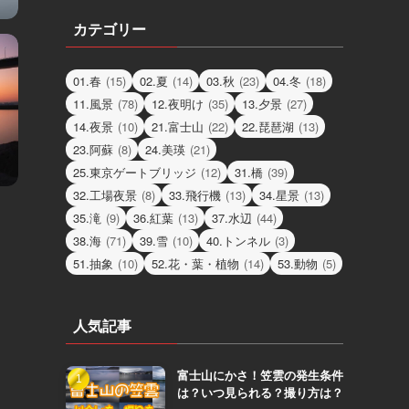
カテゴリー
01.春
(15)
02.夏
(14)
03.秋
(23)
04.冬
(18)
11.風景
(78)
12.夜明け
(35)
13.夕景
(27)
14.夜景
(10)
21.富士山
(22)
22.琵琶湖
(13)
23.阿蘇
(8)
24.美瑛
(21)
25.東京ゲートブリッジ
(12)
31.橋
(39)
32.工場夜景
(8)
33.飛行機
(13)
34.星景
(13)
35.滝
(9)
36.紅葉
(13)
37.水辺
(44)
38.海
(71)
39.雪
(10)
40.トンネル
(3)
51.抽象
(10)
52.花・葉・植物
(14)
53.動物
(5)
人気記事
富士山にかさ！笠雲の発生条件
は？いつ見られる？撮り方は？