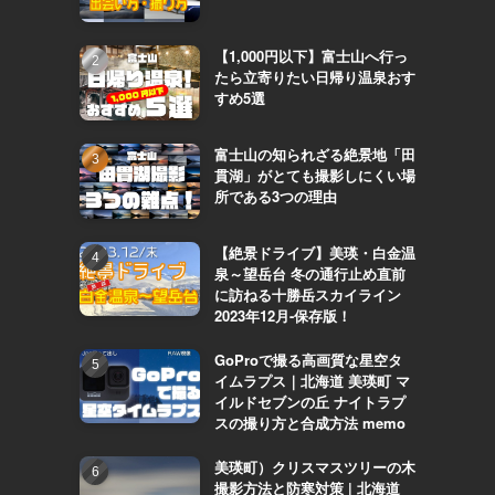
【1,000円以下】富士山へ行っ
たら立寄りたい日帰り温泉おす
すめ5選
富士山の知られざる絶景地「田
貫湖」がとても撮影しにくい場
所である3つの理由
【絶景ドライブ】美瑛・白金温
泉～望岳台 冬の通行止め直前
に訪ねる十勝岳スカイライン
2023年12月-保存版！
GoProで撮る高画質な星空タ
イムラプス｜北海道 美瑛町 マ
イルドセブンの丘 ナイトラプ
スの撮り方と合成方法 memo
美瑛町）クリスマスツリーの木
撮影方法と防寒対策 | 北海道