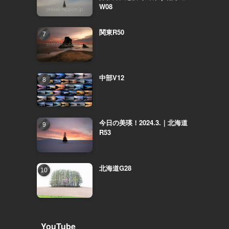
W08
関東R50
中部V12
今日の美瑛！2024.3.｜北海道
R53
北海道G28
YouTube