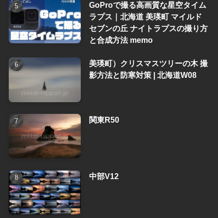
GoProで撮る高画質な星空タイム
ラプス｜北海道 美瑛町 マイルド
セブンの丘 ナイトラプスの撮り方
と合成方法 memo
美瑛町）クリスマスツリーの木 撮
影方法と防寒対策 | 北海道W08
関東R50
中部V12