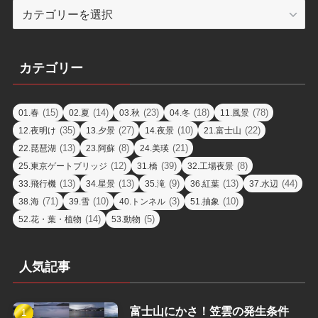
エ
リ
ア
カテゴリー
(15)
(14)
(23)
(18)
(78)
01.春
02.夏
03.秋
04.冬
11.風景
(35)
(27)
(10)
(22)
12.夜明け
13.夕景
14.夜景
21.富士山
(13)
(8)
(21)
22.琵琶湖
23.阿蘇
24.美瑛
(12)
(39)
(8)
25.東京ゲートブリッジ
31.橋
32.工場夜景
(13)
(13)
(9)
(13)
(44)
33.飛行機
34.星景
35.滝
36.紅葉
37.水辺
(71)
(10)
(3)
(10)
38.海
39.雪
40.トンネル
51.抽象
(14)
(5)
52.花・葉・植物
53.動物
人気記事
富士山にかさ！笠雲の発生条件