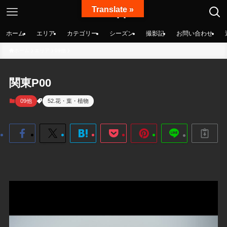
Translate »
絶景nippon
ホーム
エリア
カテゴリー
シーズン
撮影記
お問い合わせ
ホーム
エリア
09他
関東P00
09他
52.花・葉・植物