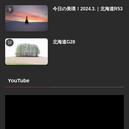
今日の美瑛！2024.3.｜北海道R53
北海道G28
YouTube
動
画
プ
レ
ー