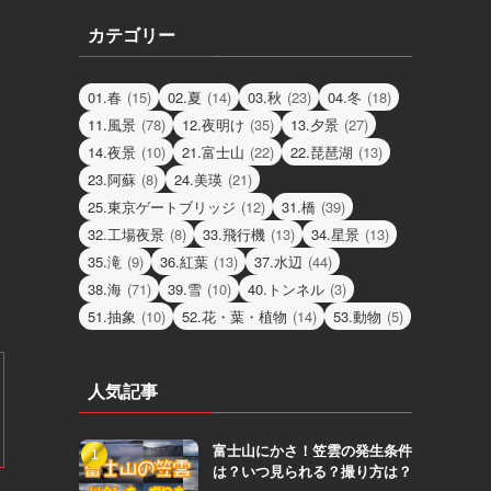
カテゴリー
01.春
(15)
02.夏
(14)
03.秋
(23)
04.冬
(18)
11.風景
(78)
12.夜明け
(35)
13.夕景
(27)
14.夜景
(10)
21.富士山
(22)
22.琵琶湖
(13)
23.阿蘇
(8)
24.美瑛
(21)
25.東京ゲートブリッジ
(12)
31.橋
(39)
32.工場夜景
(8)
33.飛行機
(13)
34.星景
(13)
35.滝
(9)
36.紅葉
(13)
37.水辺
(44)
38.海
(71)
39.雪
(10)
40.トンネル
(3)
51.抽象
(10)
52.花・葉・植物
(14)
53.動物
(5)
人気記事
富士山にかさ！笠雲の発生条件
は？いつ見られる？撮り方は？