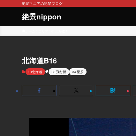
絶景マニアの絶景ブログ
絶景nippon
ホーム
エリア
01北海道
北海道B16
01北海道
33.飛行機
34.星景