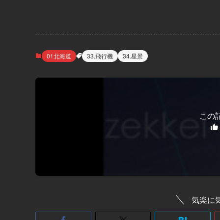
01北海道
33.飛行機
34.星景
この
気楽に