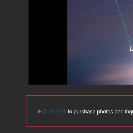
▶
Click here
to purchase photos and inq