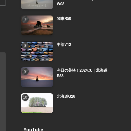
W08
関東R50
中部V12
今日の美瑛！2024.3.｜北海道
R53
北海道G28
YouTube