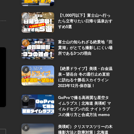
【1,000円以下】富士山へ行っ
たら立寄りたい日帰り温泉おす
すめ5選
富士山の知られざる絶景地「田
貫湖」がとても撮影しにくい場
所である3つの理由
【絶景ドライブ】美瑛・白金温
泉～望岳台 冬の通行止め直前
に訪ねる十勝岳スカイライン
2023年12月-保存版！
GoProで撮る高画質な星空タ
イムラプス｜北海道 美瑛町 マ
イルドセブンの丘 ナイトラプ
スの撮り方と合成方法 memo
美瑛町）クリスマスツリーの木
撮影方法と防寒対策 | 北海道