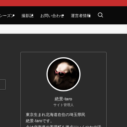
シーズン
撮影記
お問い合わせ
運営者情報
絶景-taro
サイト管理人
東京生まれ北海道在住の埼玉県民
絶景-taroです。
今は北海道の美瑛町を拠点にいくつかの活