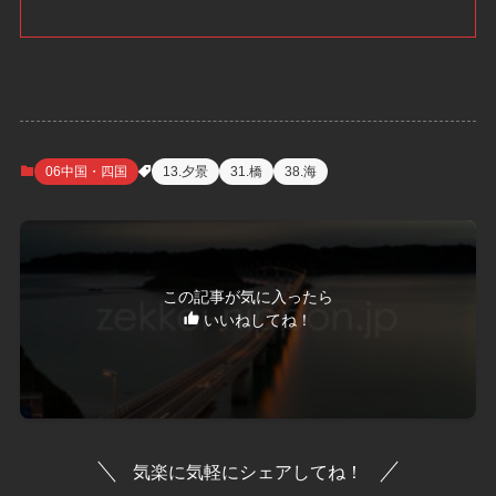
06中国・四国
13.夕景
31.橋
38.海
この記事が気に入ったら
いいねしてね！
気楽に気軽にシェアしてね！