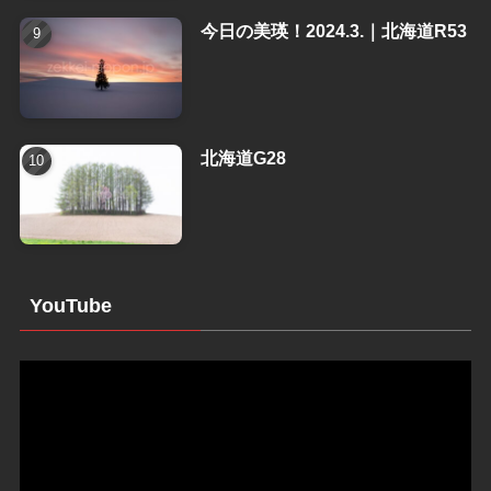
今日の美瑛！2024.3.｜北海道R53
北海道G28
YouTube
動
画
プ
レ
ー