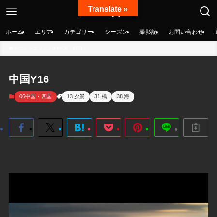
Translate »
絶景nippon
ホーム
エリア
カテゴリー
シーズン
撮影記
お問い合わせ
ホーム
エリア
06中国・四国
中国Y16
06中国・四国
13.夕景
31.橋
38.海