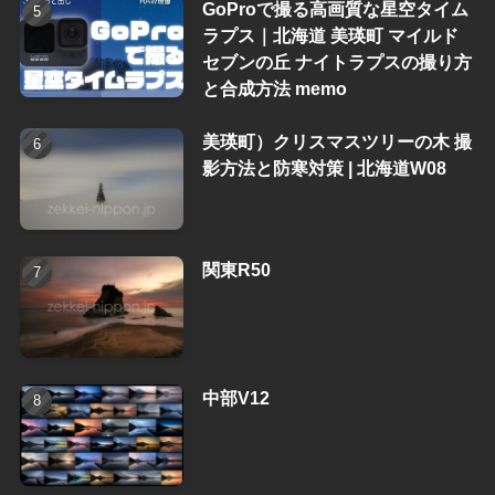
GoProで撮る高画質な星空タイム
ラプス｜北海道 美瑛町 マイルド
セブンの丘 ナイトラプスの撮り方
と合成方法 memo
美瑛町）クリスマスツリーの木 撮
影方法と防寒対策 | 北海道W08
関東R50
中部V12