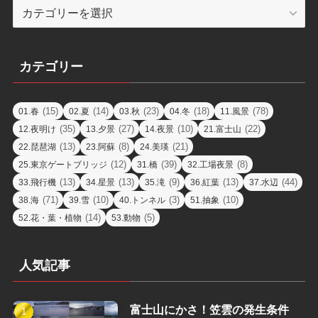
エ
リ
ア
カテゴリー
(15)
(14)
(23)
(18)
(78)
01.春
02.夏
03.秋
04.冬
11.風景
(35)
(27)
(10)
(22)
12.夜明け
13.夕景
14.夜景
21.富士山
(13)
(8)
(21)
22.琵琶湖
23.阿蘇
24.美瑛
(12)
(39)
(8)
25.東京ゲートブリッジ
31.橋
32.工場夜景
(13)
(13)
(9)
(13)
(44)
33.飛行機
34.星景
35.滝
36.紅葉
37.水辺
(71)
(10)
(3)
(10)
38.海
39.雪
40.トンネル
51.抽象
(14)
(5)
52.花・葉・植物
53.動物
人気記事
富士山にかさ！笠雲の発生条件