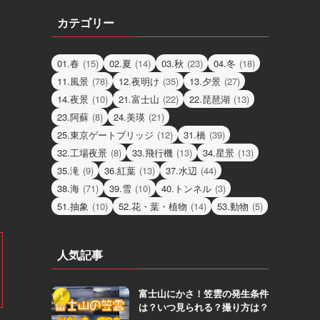
カテゴリー
01.春
(15)
02.夏
(14)
03.秋
(23)
04.冬
(18)
11.風景
(78)
12.夜明け
(35)
13.夕景
(27)
14.夜景
(10)
21.富士山
(22)
22.琵琶湖
(13)
23.阿蘇
(8)
24.美瑛
(21)
25.東京ゲートブリッジ
(12)
31.橋
(39)
32.工場夜景
(8)
33.飛行機
(13)
34.星景
(13)
35.滝
(9)
36.紅葉
(13)
37.水辺
(44)
38.海
(71)
39.雪
(10)
40.トンネル
(3)
51.抽象
(10)
52.花・葉・植物
(14)
53.動物
(5)
人気記事
富士山にかさ！笠雲の発生条件
は？いつ見られる？撮り方は？