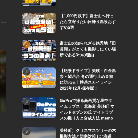
【1,000円以下】富士山へ行っ
たら立寄りたい日帰り温泉おす
すめ5選
富士山の知られざる絶景地「田
貫湖」がとても撮影しにくい場
所である3つの理由
【絶景ドライブ】美瑛・白金温
泉～望岳台 冬の通行止め直前
に訪ねる十勝岳スカイライン
2023年12月-保存版！
GoProで撮る高画質な星空タ
イムラプス｜北海道 美瑛町 マ
イルドセブンの丘 ナイトラプ
スの撮り方と合成方法 memo
美瑛町）クリスマスツリーの木
撮影方法と防寒対策 | 北海道