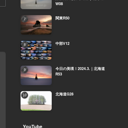
W08
関東R50
中部V12
今日の美瑛！2024.3.｜北海道
R53
北海道G28
YouTube