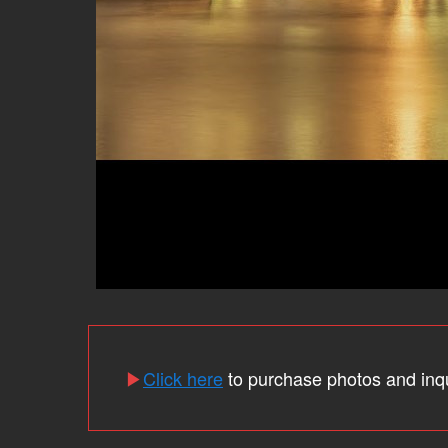
▶
Click here
to purchase photos and inq