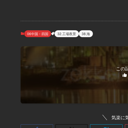
06中国・四国
32.工場夜景
38.海
この
気楽に