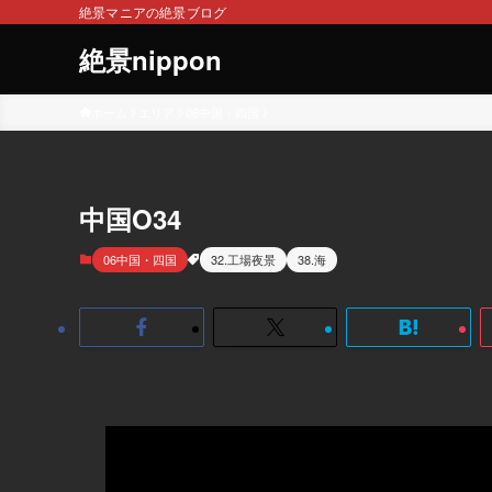
絶景マニアの絶景ブログ
絶景nippon
ホーム
エリア
06中国・四国
中国O34
06中国・四国
32.工場夜景
38.海