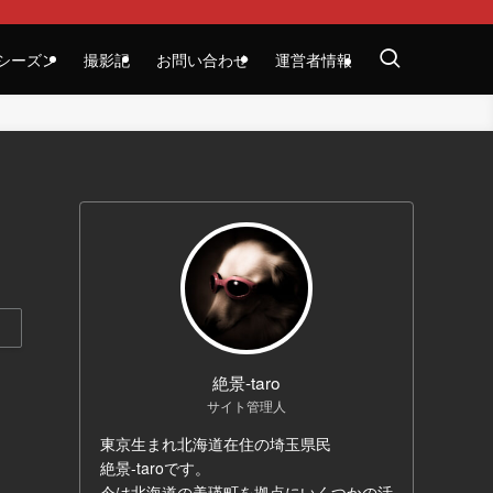
シーズン
撮影記
お問い合わせ
運営者情報
絶景-taro
サイト管理人
東京生まれ北海道在住の埼玉県民
絶景-taroです。
今は北海道の美瑛町を拠点にいくつかの活