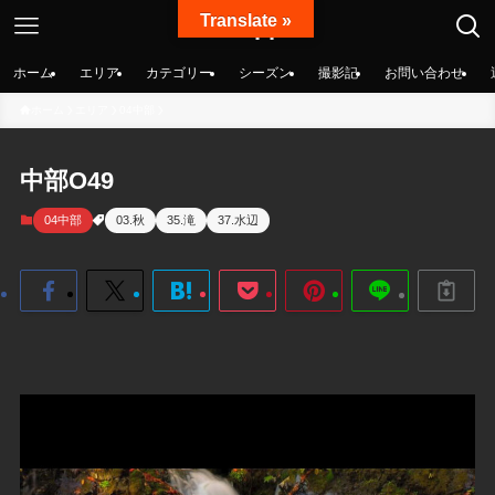
Translate »
絶景nippon
ホーム
エリア
カテゴリー
シーズン
撮影記
お問い合わせ
ホーム
エリア
04中部
中部O49
04中部
03.秋
35.滝
37.水辺