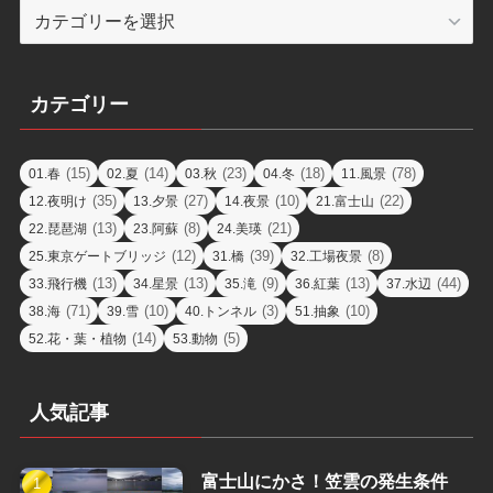
エ
リ
ア
カテゴリー
(15)
(14)
(23)
(18)
(78)
01.春
02.夏
03.秋
04.冬
11.風景
(35)
(27)
(10)
(22)
12.夜明け
13.夕景
14.夜景
21.富士山
(13)
(8)
(21)
22.琵琶湖
23.阿蘇
24.美瑛
(12)
(39)
(8)
25.東京ゲートブリッジ
31.橋
32.工場夜景
(13)
(13)
(9)
(13)
(44)
33.飛行機
34.星景
35.滝
36.紅葉
37.水辺
(71)
(10)
(3)
(10)
38.海
39.雪
40.トンネル
51.抽象
(14)
(5)
52.花・葉・植物
53.動物
人気記事
富士山にかさ！笠雲の発生条件