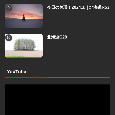
今日の美瑛！2024.3.｜北海道R53
北海道G28
YouTube
動
画
プ
レ
ー