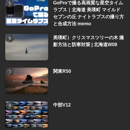
GoProで撮る高画質な星空タイム
ラプス｜北海道 美瑛町 マイルド
セブンの丘 ナイトラプスの撮り方
と合成方法 memo
美瑛町）クリスマスツリーの木 撮
影方法と防寒対策 | 北海道W08
関東R50
中部V12